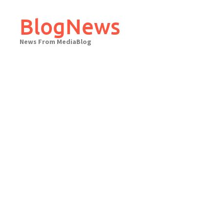
Skip
to
BlogNews
content
News From MediaBlog