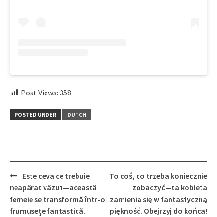
Post Views:
358
POSTED UNDER
DUTCH
Post
Este ceva ce trebuie
To coś, co trzeba koniecznie
navigation
neapărat văzut—această
zobaczyć—ta kobieta
femeie se transformă într-o
zamienia się w fantastyczną
frumusețe fantastică.
piękność. Obejrzyj do końca!