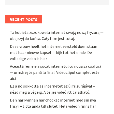
RECENT POSTS
Ta kobieta zszokowała internet swoją nową fryzurą —
obejrzyj do końca. Cały film jest tutaj.
Deze vrouw heeft het internet versteld doen staan
met haar nieuwe kapsel — kijk tot het einde. De
volledige video is hier.
Această femeie a șocat internetul cu noua sa coafură
— urmărește până la final. Videoclipul complet este
aici.
Ez a nő sokkolta az internetet az új frizurájával –
nézd meg a végéig. A teljes videó itt található.
Den här kvinnan har chockat internet med sin nya
frisyr – titta ända till slutet. Hela videon finns här.