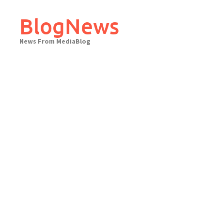
Skip
to
BlogNews
content
News From MediaBlog