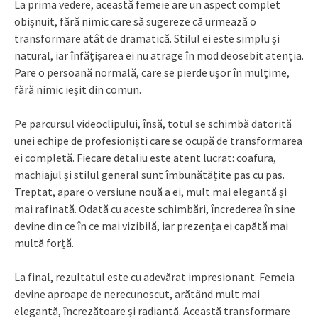
La prima vedere, această femeie are un aspect complet
obișnuit, fără nimic care să sugereze că urmează o
transformare atât de dramatică. Stilul ei este simplu și
natural, iar înfățișarea ei nu atrage în mod deosebit atenția.
Pare o persoană normală, care se pierde ușor în mulțime,
fără nimic ieșit din comun.
Pe parcursul videoclipului, însă, totul se schimbă datorită
unei echipe de profesioniști care se ocupă de transformarea
ei completă. Fiecare detaliu este atent lucrat: coafura,
machiajul și stilul general sunt îmbunătățite pas cu pas.
Treptat, apare o versiune nouă a ei, mult mai elegantă și
mai rafinată. Odată cu aceste schimbări, încrederea în sine
devine din ce în ce mai vizibilă, iar prezența ei capătă mai
multă forță.
La final, rezultatul este cu adevărat impresionant. Femeia
devine aproape de nerecunoscut, arătând mult mai
elegantă, încrezătoare și radiantă. Această transformare