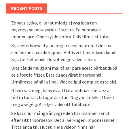
RECENT POSTS
Zobacz tylko, o ile lat młodziej wygląda ten
mężczyzna po wizycie u fryzjera. To naprawdę
imponujące! Obejrzyj do końca. Cały film jest tutaj.
Kijk eens hoeveel jaar jonger deze man eruitziet na
een bezoek aan de kapper. Het is echt indrukwekkend!
Kijk tot het einde. De volledige video is hier.
Uite cât de mulți ani mai tânăr pare acest bărbat după
ce a fost la frizer. Este cu adevărat interesant!
Urmărește până la final. Videoclipul complet este aici.
Nézd csak meg, hány évvel fiatalabbnak tűnik ez a
férfi a fodrászlátogatás után. Nagyon érdekes! Nézd
meg a végéig. A teljes videó itt található.
Se bara hur många år yngre den här mannen ser ut
efter sitt frisörbesök. Det är verkligen imponerande!
Titta ända till slutet. Hela videon finns här.