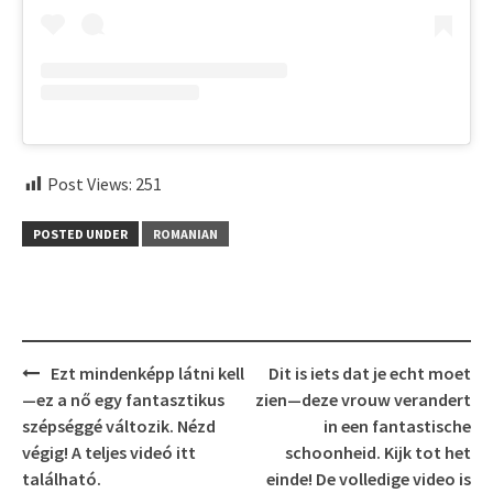
Post Views:
251
POSTED UNDER
ROMANIAN
Post
Ezt mindenképp látni kell
Dit is iets dat je echt moet
navigation
—ez a nő egy fantasztikus
zien—deze vrouw verandert
szépséggé változik. Nézd
in een fantastische
végig! A teljes videó itt
schoonheid. Kijk tot het
található.
einde! De volledige video is