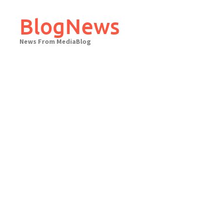
Skip
to
BlogNews
content
News From MediaBlog