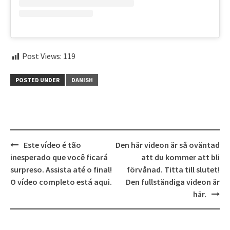
Post Views:
119
POSTED UNDER
DANISH
Post
Este vídeo é tão
Den här videon är så oväntad
navigation
inesperado que você ficará
att du kommer att bli
surpreso. Assista até o final!
förvånad. Titta till slutet!
O vídeo completo está aqui.
Den fullständiga videon är
här.