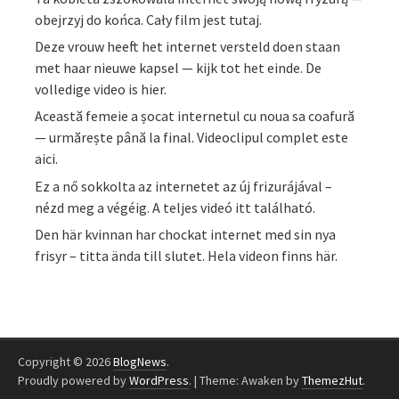
obejrzyj do końca. Cały film jest tutaj.
Deze vrouw heeft het internet versteld doen staan
met haar nieuwe kapsel — kijk tot het einde. De
volledige video is hier.
Această femeie a șocat internetul cu noua sa coafură
— urmărește până la final. Videoclipul complet este
aici.
Ez a nő sokkolta az internetet az új frizurájával –
nézd meg a végéig. A teljes videó itt található.
Den här kvinnan har chockat internet med sin nya
frisyr – titta ända till slutet. Hela videon finns här.
Copyright © 2026
BlogNews
.
Proudly powered by
WordPress
.
|
Theme: Awaken by
ThemezHut
.