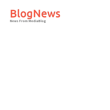
Skip
to
BlogNews
content
News From MediaBlog