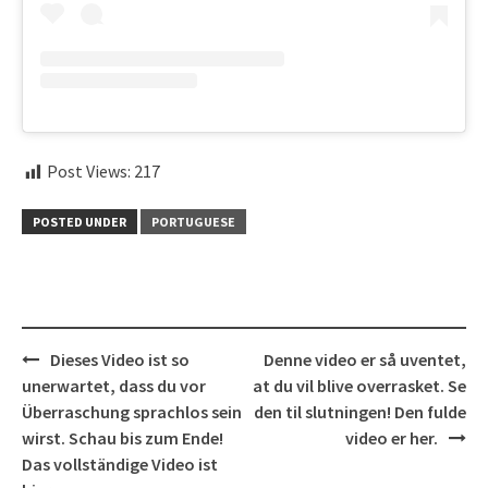
Post Views:
217
POSTED UNDER
PORTUGUESE
Post
Dieses Video ist so
Denne video er så uventet,
navigation
unerwartet, dass du vor
at du vil blive overrasket. Se
Überraschung sprachlos sein
den til slutningen! Den fulde
wirst. Schau bis zum Ende!
video er her.
Das vollständige Video ist