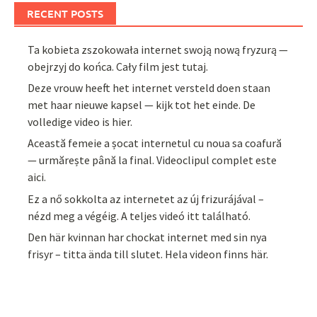
RECENT POSTS
Ta kobieta zszokowała internet swoją nową fryzurą —
obejrzyj do końca. Cały film jest tutaj.
Deze vrouw heeft het internet versteld doen staan
met haar nieuwe kapsel — kijk tot het einde. De
volledige video is hier.
Această femeie a șocat internetul cu noua sa coafură
— urmărește până la final. Videoclipul complet este
aici.
Ez a nő sokkolta az internetet az új frizurájával –
nézd meg a végéig. A teljes videó itt található.
Den här kvinnan har chockat internet med sin nya
frisyr – titta ända till slutet. Hela videon finns här.