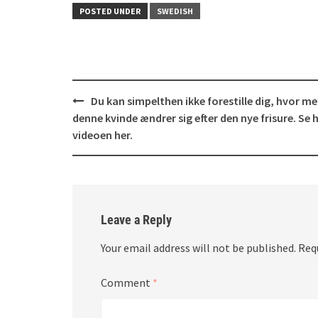
POSTED UNDER
SWEDISH
Post
Du kan simpelthen ikke forestille dig, hvor m
navigation
denne kvinde ændrer sig efter den nye frisure. Se 
videoen her.
Leave a Reply
Your email address will not be published.
Req
Comment
*