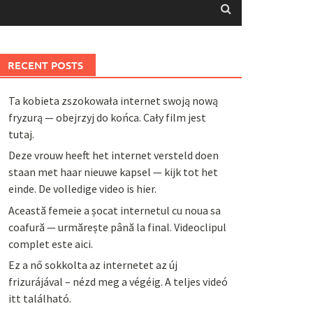
RECENT POSTS
Ta kobieta zszokowała internet swoją nową
fryzurą — obejrzyj do końca. Cały film jest
tutaj.
Deze vrouw heeft het internet versteld doen
staan met haar nieuwe kapsel — kijk tot het
einde. De volledige video is hier.
Această femeie a șocat internetul cu noua sa
coafură — urmărește până la final. Videoclipul
complet este aici.
Ez a nő sokkolta az internetet az új
frizurájával – nézd meg a végéig. A teljes videó
itt található.