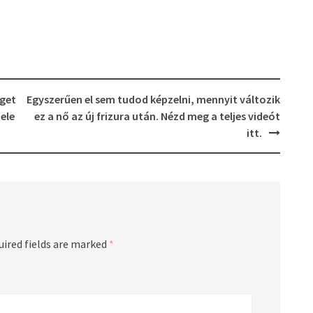
eget
Egyszerűen el sem tudod képzelni, mennyit változik
hele
ez a nő az új frizura után. Nézd meg a teljes videót
itt.
uired fields are marked
*