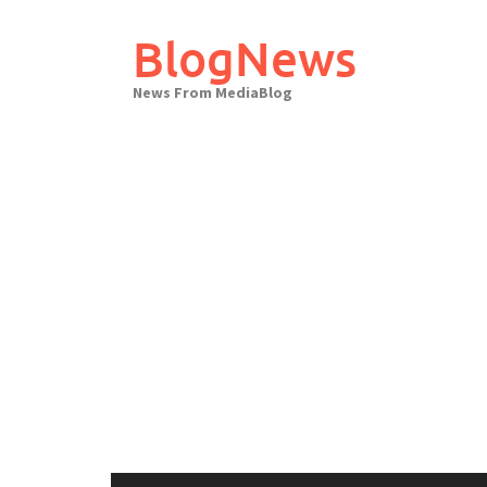
Skip
to
BlogNews
content
News From MediaBlog