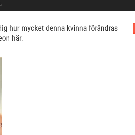
Ն
a dig hur mycket denna kvinna förändras
eon här.