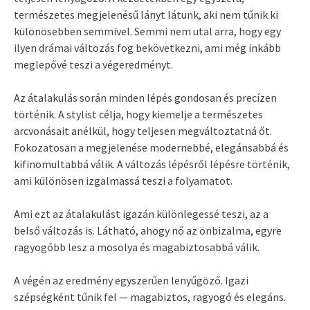
természetes megjelenésű lányt látunk, aki nem tűnik ki
különösebben semmivel. Semmi nem utal arra, hogy egy
ilyen drámai változás fog bekövetkezni, ami még inkább
meglepővé teszi a végeredményt.
Az átalakulás során minden lépés gondosan és precízen
történik. A stylist célja, hogy kiemelje a természetes
arcvonásait anélkül, hogy teljesen megváltoztatná őt.
Fokozatosan a megjelenése modernebbé, elegánsabbá és
kifinomultabbá válik. A változás lépésről lépésre történik,
ami különösen izgalmassá teszi a folyamatot.
Ami ezt az átalakulást igazán különlegessé teszi, az a
belső változás is. Látható, ahogy nő az önbizalma, egyre
ragyogóbb lesz a mosolya és magabiztosabbá válik.
A végén az eredmény egyszerűen lenyűgöző. Igazi
szépségként tűnik fel — magabiztos, ragyogó és elegáns.