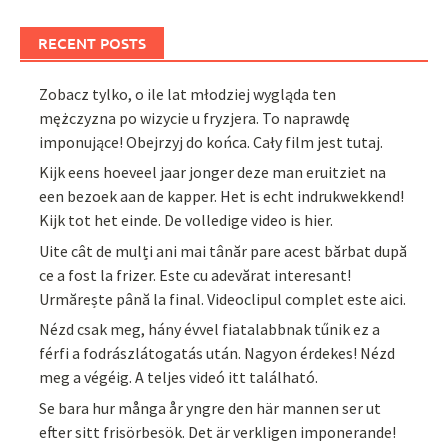
RECENT POSTS
Zobacz tylko, o ile lat młodziej wygląda ten
mężczyzna po wizycie u fryzjera. To naprawdę
imponujące! Obejrzyj do końca. Cały film jest tutaj.
Kijk eens hoeveel jaar jonger deze man eruitziet na
een bezoek aan de kapper. Het is echt indrukwekkend!
Kijk tot het einde. De volledige video is hier.
Uite cât de mulți ani mai tânăr pare acest bărbat după
ce a fost la frizer. Este cu adevărat interesant!
Urmărește până la final. Videoclipul complet este aici.
Nézd csak meg, hány évvel fiatalabbnak tűnik ez a
férfi a fodrászlátogatás után. Nagyon érdekes! Nézd
meg a végéig. A teljes videó itt található.
Se bara hur många år yngre den här mannen ser ut
efter sitt frisörbesök. Det är verkligen imponerande!