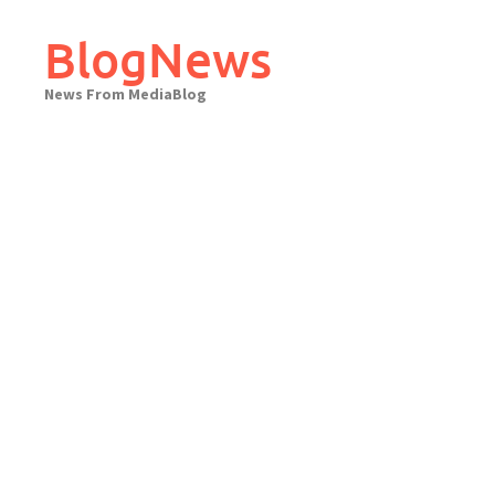
Skip
to
BlogNews
content
News From MediaBlog