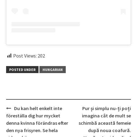
Post Views:
202
POSTED UNDER
HUNGARIAN
Post
Du kan helt enkelt inte
Pur și simplu nu-ți poți
navigation
föreställa dig hur mycket
imagina cât de mult se
denna kvinna förändras efter
schimbă această femeie
den nya frisyren. Se hela
după noua coafură.