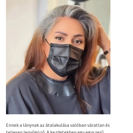
Ennek a lánynak az átalakulása valóban váratlan és
teljesen lenyűgöző. A kezdetekben egy egyszerű,