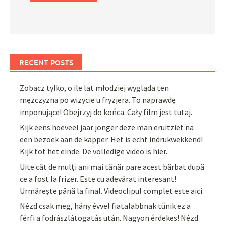
RECENT POSTS
Zobacz tylko, o ile lat młodziej wygląda ten
mężczyzna po wizycie u fryzjera. To naprawdę
imponujące! Obejrzyj do końca. Cały film jest tutaj.
Kijk eens hoeveel jaar jonger deze man eruitziet na
een bezoek aan de kapper. Het is echt indrukwekkend!
Kijk tot het einde. De volledige video is hier.
Uite cât de mulți ani mai tânăr pare acest bărbat după
ce a fost la frizer. Este cu adevărat interesant!
Urmărește până la final. Videoclipul complet este aici.
Nézd csak meg, hány évvel fiatalabbnak tűnik ez a
férfi a fodrászlátogatás után. Nagyon érdekes! Nézd