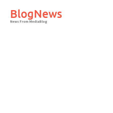
Skip
to
BlogNews
content
News From MediaBlog