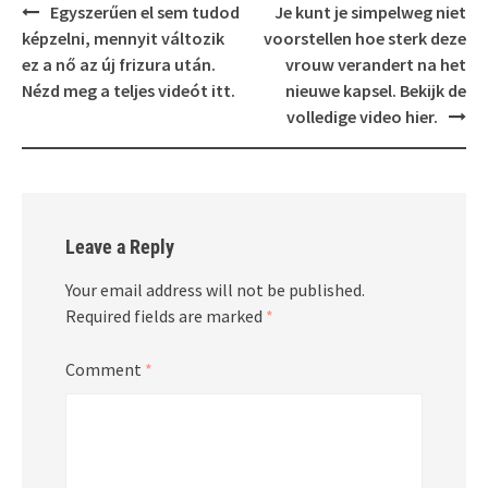
Post
Egyszerűen el sem tudod
Je kunt je simpelweg niet
navigation
képzelni, mennyit változik
voorstellen hoe sterk deze
ez a nő az új frizura után.
vrouw verandert na het
Nézd meg a teljes videót itt.
nieuwe kapsel. Bekijk de
volledige video hier.
Leave a Reply
Your email address will not be published.
Required fields are marked
*
Comment
*