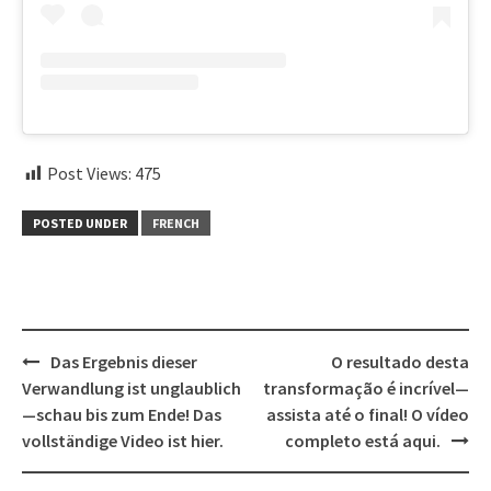
Post Views:
475
POSTED UNDER
FRENCH
Post
Das Ergebnis dieser
O resultado desta
navigation
Verwandlung ist unglaublich
transformação é incrível—
—schau bis zum Ende! Das
assista até o final! O vídeo
vollständige Video ist hier.
completo está aqui.