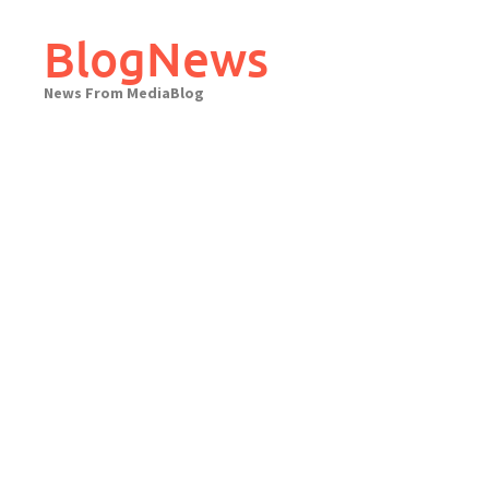
Skip
to
BlogNews
content
News From MediaBlog