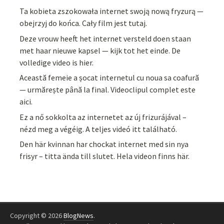
Ta kobieta zszokowała internet swoją nową fryzurą —
obejrzyj do końca. Cały film jest tutaj.
Deze vrouw heeft het internet versteld doen staan
met haar nieuwe kapsel — kijk tot het einde. De
volledige video is hier.
Această femeie a șocat internetul cu noua sa coafură
— urmărește până la final. Videoclipul complet este
aici.
Ez a nő sokkolta az internetet az új frizurájával –
nézd meg a végéig. A teljes videó itt található.
Den här kvinnan har chockat internet med sin nya
frisyr – titta ända till slutet. Hela videon finns här.
Copyright © 2026
BlogNews
.