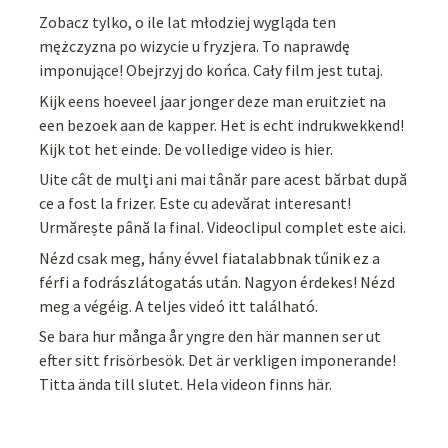
Zobacz tylko, o ile lat młodziej wygląda ten
mężczyzna po wizycie u fryzjera. To naprawdę
imponujące! Obejrzyj do końca. Cały film jest tutaj.
Kijk eens hoeveel jaar jonger deze man eruitziet na
een bezoek aan de kapper. Het is echt indrukwekkend!
Kijk tot het einde. De volledige video is hier.
Uite cât de mulți ani mai tânăr pare acest bărbat după
ce a fost la frizer. Este cu adevărat interesant!
Urmărește până la final. Videoclipul complet este aici.
Nézd csak meg, hány évvel fiatalabbnak tűnik ez a
férfi a fodrászlátogatás után. Nagyon érdekes! Nézd
meg a végéig. A teljes videó itt található.
Se bara hur många år yngre den här mannen ser ut
efter sitt frisörbesök. Det är verkligen imponerande!
Titta ända till slutet. Hela videon finns här.