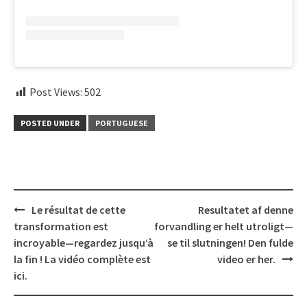
Post Views:
502
POSTED UNDER
PORTUGUESE
Post
Le résultat de cette
Resultatet af denne
navigation
transformation est
forvandling er helt utroligt—
incroyable—regardez jusqu’à
se til slutningen! Den fulde
la fin ! La vidéo complète est
video er her.
ici.