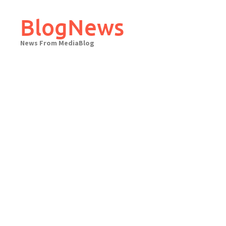
Skip
to
BlogNews
content
News From MediaBlog