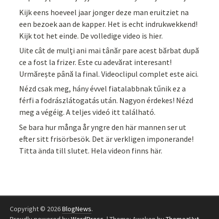
Kijk eens hoeveel jaar jonger deze man eruitziet na
een bezoek aan de kapper. Het is echt indrukwekkend!
Kijk tot het einde. De volledige video is hier.
Uite cât de mulți ani mai tânăr pare acest bărbat după
ce a fost la frizer. Este cu adevărat interesant!
Urmărește până la final. Videoclipul complet este aici.
Nézd csak meg, hány évvel fiatalabbnak tűnik ez a
férfi a fodrászlátogatás után. Nagyon érdekes! Nézd
meg a végéig. A teljes videó itt található.
Se bara hur många år yngre den här mannen ser ut
efter sitt frisörbesök. Det är verkligen imponerande!
Titta ända till slutet. Hela videon finns här.
Copyright © 2026
BlogNews
.
Proudly powered by
WordPress
.
|
Theme: Awaken by
ThemezHut
.