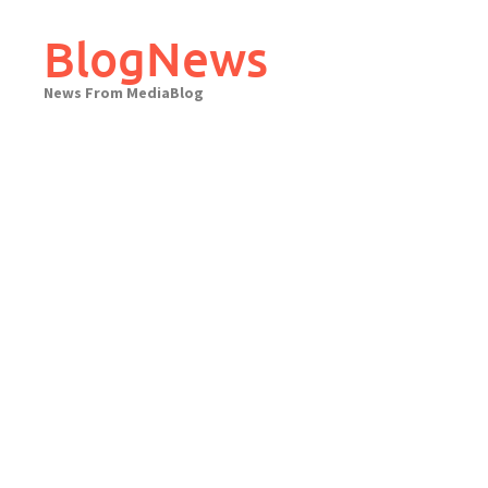
Skip
to
BlogNews
content
News From MediaBlog