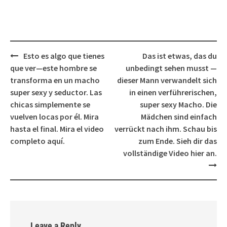
Post
Esto es algo que tienes
Das ist etwas, das du
navigation
que ver—este hombre se
unbedingt sehen musst —
transforma en un macho
dieser Mann verwandelt sich
super sexy y seductor. Las
in einen verführerischen,
chicas simplemente se
super sexy Macho. Die
vuelven locas por él. Mira
Mädchen sind einfach
hasta el final. Mira el video
verrückt nach ihm. Schau bis
completo aquí.
zum Ende. Sieh dir das
vollständige Video hier an.
Leave a Reply