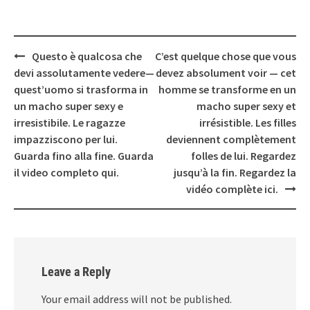
Post
Questo è qualcosa che
C’est quelque chose que vous
navigation
devi assolutamente vedere—
devez absolument voir — cet
quest’uomo si trasforma in
homme se transforme en un
un macho super sexy e
macho super sexy et
irresistibile. Le ragazze
irrésistible. Les filles
impazziscono per lui.
deviennent complètement
Guarda fino alla fine. Guarda
folles de lui. Regardez
il video completo qui.
jusqu’à la fin. Regardez la
vidéo complète ici.
Leave a Reply
Your email address will not be published.