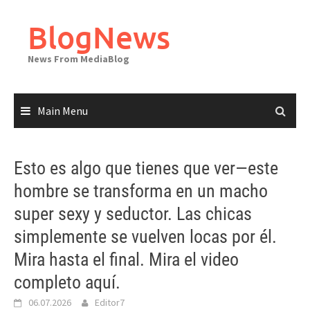
Skip
to
BlogNews
content
News From MediaBlog
Main Menu
Esto es algo que tienes que ver—este
hombre se transforma en un macho
super sexy y seductor. Las chicas
simplemente se vuelven locas por él.
Mira hasta el final. Mira el video
completo aquí.
06.07.2026
Editor7