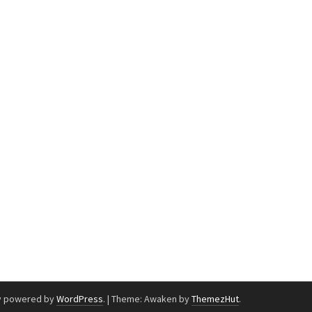
y powered by
WordPress
.
|
Theme: Awaken by
ThemezHut
.