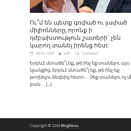
Ու՞մ են պետք գռփած ու լափած
միլիոնները, որոնք ի
դժբախտություն շատերի` չեն
կարող տանել իրենց հետ:
09.01.2020
Lilit
Comment
Երբևէ մտածե՞լ եք, թե ինչ եք տանելու այս
կյանքից, երբևէ մտածե՞լ եք, թե ինչ եք
թողնելու ձեզնից հետո… Չեք տանելու ոչ մ
բան…
[...]
Copyright © 2026
BlogNews
.