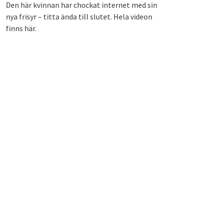
Den här kvinnan har chockat internet med sin
nya frisyr – titta ända till slutet. Hela videon
finns här.