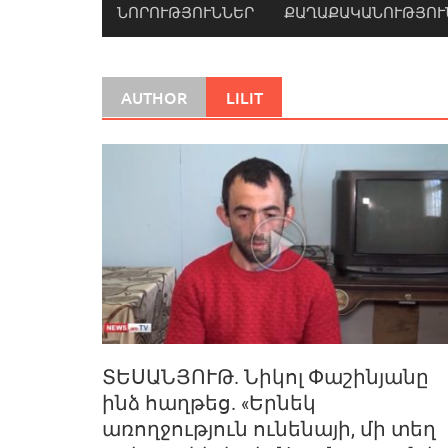
ՆՈՐՈՒԹՅՈՒՆՆԵՐ
ՔԱՂԱՔԱԿԱՆՈՒԹՅՈՒ
AUTHOR
LILIT
ՏԵՍԱՆՅՈՒԹ. Նիկոլ Փաշինյանը
ինձ հաղթեց. «Երնեկ
առողջություն ունենայի, մի տեղ