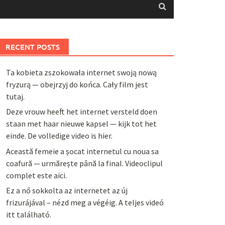
RECENT POSTS
Ta kobieta zszokowała internet swoją nową
fryzurą — obejrzyj do końca. Cały film jest
tutaj.
Deze vrouw heeft het internet versteld doen
staan met haar nieuwe kapsel — kijk tot het
einde. De volledige video is hier.
Această femeie a șocat internetul cu noua sa
coafură — urmărește până la final. Videoclipul
complet este aici.
Ez a nő sokkolta az internetet az új
frizurájával – nézd meg a végéig. A teljes videó
itt található.