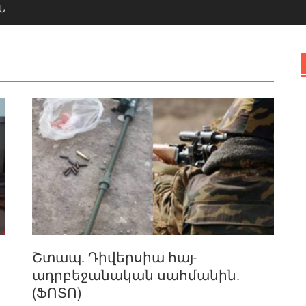
Ն
Շտապ. Դիվերսիա հայ-
ադրբեջանական սահմանին.
(ՖՈՏՈ)