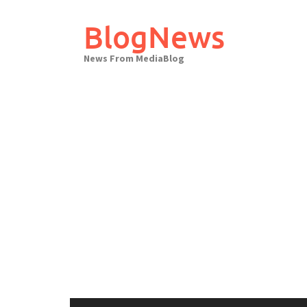
Skip
to
BlogNews
content
News From MediaBlog