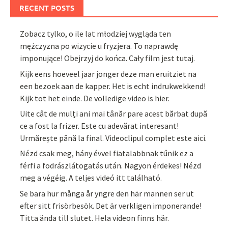
RECENT POSTS
Zobacz tylko, o ile lat młodziej wygląda ten
mężczyzna po wizycie u fryzjera. To naprawdę
imponujące! Obejrzyj do końca. Cały film jest tutaj.
Kijk eens hoeveel jaar jonger deze man eruitziet na
een bezoek aan de kapper. Het is echt indrukwekkend!
Kijk tot het einde. De volledige video is hier.
Uite cât de mulți ani mai tânăr pare acest bărbat după
ce a fost la frizer. Este cu adevărat interesant!
Urmărește până la final. Videoclipul complet este aici.
Nézd csak meg, hány évvel fiatalabbnak tűnik ez a
férfi a fodrászlátogatás után. Nagyon érdekes! Nézd
meg a végéig. A teljes videó itt található.
Se bara hur många år yngre den här mannen ser ut
efter sitt frisörbesök. Det är verkligen imponerande!
Titta ända till slutet. Hela videon finns här.