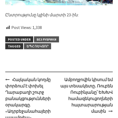
Ընտրությունը կլինի մարտի 23-ին:
Post Views:
1,338
POSTED UNDER
БЕЗ РУБРИКИ
TAGGED
ԵՊՀ ՌԵԿՏՈՐ
Post
Հայկական կողմը
Ամբողջովին կիսում եմ
navigation
փորձում է փոխել
այս տեսակետը․ Ռուբեն
Ղարաբաղի շուրջ
Ռուբինյանը՝ ԵԽԽՎ
բանակցությունների
համազեկուցողների
օրակարգը.
հայտարարության
«Ադրբեջանահայերի
մասին
ասամբլեա»