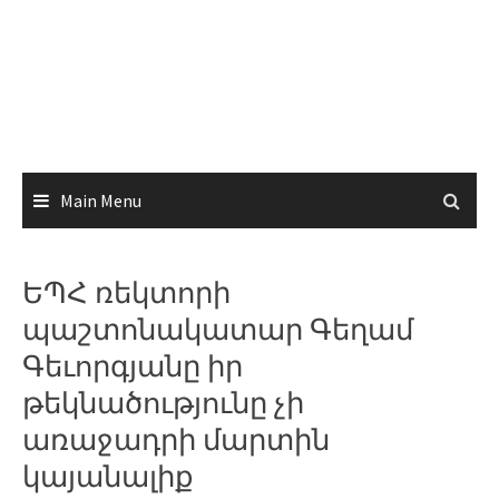
Main Menu
ԵՊՀ ռեկտորի
պաշտոնակատար Գեղամ
Գեւորգյանը իր
թեկնածությունը չի
առաջադրի մարտին
կայանալիք