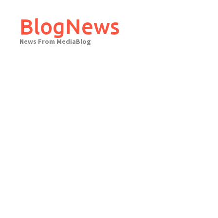
Skip
to
BlogNews
content
News From MediaBlog