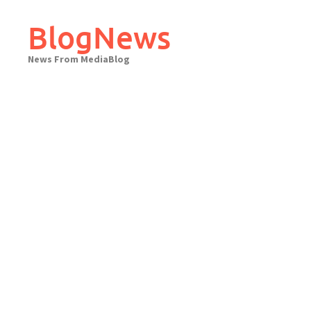
Skip
to
BlogNews
content
News From MediaBlog