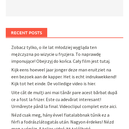
RECENT POSTS
Zobacz tylko, o ile lat młodziej wygląda ten
mężczyzna po wizycie u fryzjera. To naprawdę
imponujące! Obejrzyj do końca. Cały film jest tutaj.
Kijk eens hoeveel jaar jonger deze man eruitziet na
een bezoek aan de kapper. Het is echt indrukwekkend!
Kijk tot het einde. De volledige video is hier.
Uite cât de mulți ani mai tânăr pare acest bărbat după
ce a fost la frizer. Este cu adevărat interesant!
Urmărește până la final. Videoclipul complet este aici.
Nézd csak meg, hány évvel fiatalabbnak tűnik ez a
férfi a fodrászlátogatás után. Nagyon érdekes! Nézd
meg a végéig. A teljes videó itt található.