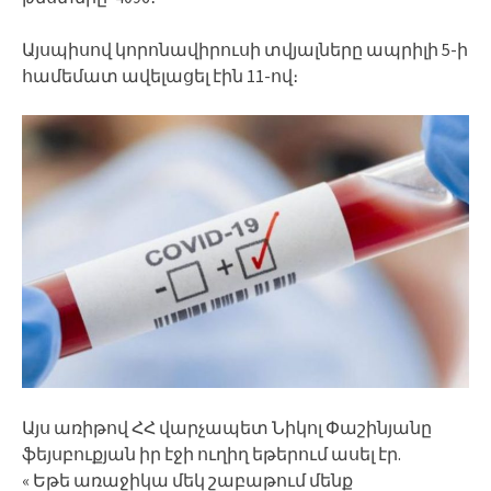
Այսպիսով կորոնավիրուսի տվյալները ապրիլի 5-ի
համեմատ ավելացել էին 11-ով։
Այս առիթով ՀՀ վարչապետ Նիկոլ Փաշինյանը
ֆեյսբուքյան իր էջի ուղիղ եթերում ասել էր.
« Եթե առաջիկա մեկ շաբաթում մենք