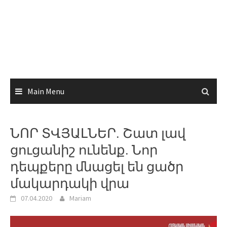
Main Menu
ՆՈՐ ՏՎՅԱԼՆԵՐ. Շատ լավ
ցուցանիշ ունենք. Նոր
դեպքերը մնացել են ցածր
մակարդակի վրա
07.04.2020
Mariam