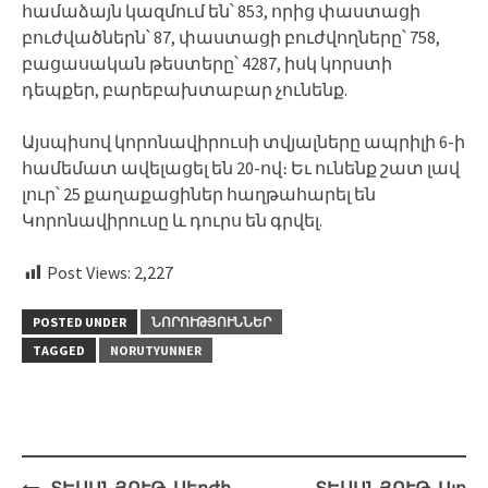
համաձայն կազմում են՝ 853, որից փաստացի
բուժվածներն՝ 87, փաստացի բուժվողները՝ 758,
բացասական թեստերը՝ 4287, իսկ կորստի
դեպքեր, բարեբախտաբար չունենք.
Այսպիսով կորոնավիրուսի տվյալները ապրիլի 6-ի
համեմատ ավելացել են 20-ով։ Եւ ունենք շատ լավ
լուր՝ 25 քաղաքացիներ հաղթահարել են
Կորոնավիրուսը և դուրս են գրվել.
Post Views:
2,227
POSTED UNDER
ՆՈՐՈՒԹՅՈՒՆՆԵՐ
TAGGED
NORUTYUNNER
Post
ՏԵՍԱՆՅՈՒԹ. Սերժի
ՏԵՍԱՆՅՈՒԹ. Ալո