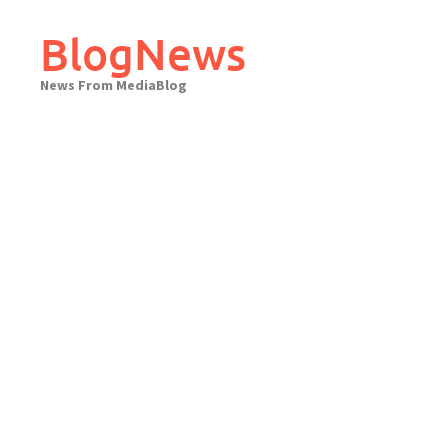
Skip
to
BlogNews
content
News From MediaBlog