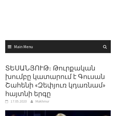
Main Menu
ՏԵՍԱՆՅՈՒԹ։ Թուրքական
խումբը կատարում է Գուսան
Շահենի «Զեփյուռ կդառնամ»
հայտնի երգը
17.05.2020
Makhmur