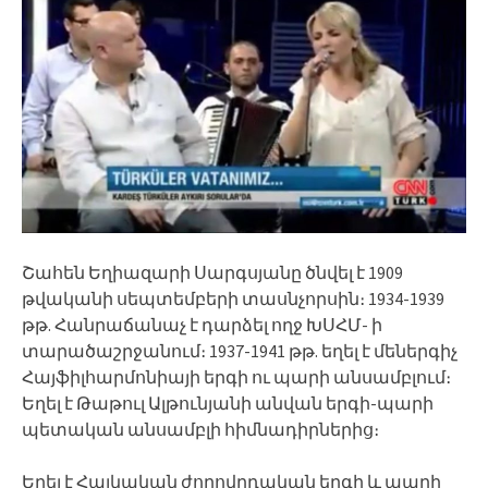
Շահեն Եղիազարի Սարգսյանը ծնվել է 1909
թվականի սեպտեմբերի տասնչորսին։ 1934-1939
թթ. Հանրաճանաչ է դարձել ողջ ԽՍՀՄ- ի
տարածաշրջանում։ 1937-1941 թթ. եղել է մեներգիչ
Հայֆիլհարմոնիայի երգի ու պարի անսամբլում։
Եղել է Թաթուլ Ալթունյանի անվան երգի-պարի
պետական անսամբլի հիմնադիրներից։
Եղել է Հայկական ժողովրդական երգի և պարի