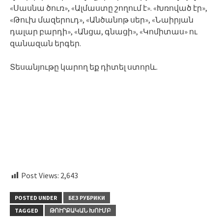
«Սասնա ծուռ», «Ալմաստը շողում է». «Խռոված էր»,
«Թուխ մազերուդ», «Անծանոթ սեր», «Նաիրյան
դալար բարդի», «Անցա, գնացի», «Կոմիտաս» ու
զանազան երգեր.
Տեսանյութը կարող եք դիտել ստորև.
Post Views:
2,643
POSTED UNDER
БЕЗ РУБРИКИ
TAGGED
ԹՈՒՐՔԱԿԱՆ ԽՈՒՄԲ