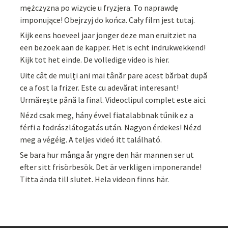
mężczyzna po wizycie u fryzjera. To naprawdę
imponujące! Obejrzyj do końca. Cały film jest tutaj.
Kijk eens hoeveel jaar jonger deze man eruitziet na
een bezoek aan de kapper. Het is echt indrukwekkend!
Kijk tot het einde. De volledige video is hier.
Uite cât de mulți ani mai tânăr pare acest bărbat după
ce a fost la frizer. Este cu adevărat interesant!
Urmărește până la final. Videoclipul complet este aici.
Nézd csak meg, hány évvel fiatalabbnak tűnik ez a
férfi a fodrászlátogatás után. Nagyon érdekes! Nézd
meg a végéig. A teljes videó itt található.
Se bara hur många år yngre den här mannen ser ut
efter sitt frisörbesök. Det är verkligen imponerande!
Titta ända till slutet. Hela videon finns här.