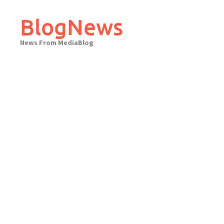
Skip
to
BlogNews
content
News From MediaBlog