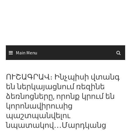
Main Menu
ՈՒՇԱԳՐԱՎ։ Ինչպիսի վտանգ
են ներկայացնում ռեզինե
ձեռնոցները, որոնք կրում են
կորոնավիրուսից
պաշտպանվելու
նպատակով․․․Մարդկանց