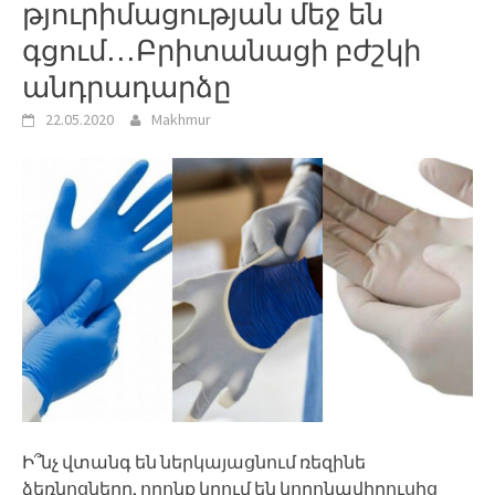
թյուրիմացության մեջ են
գցում․․․Բրիտանացի բժշկի
անդրադարձը
22.05.2020
Makhmur
Ի՞նչ վտանգ են ներկայացնում ռեզինե
ձեռնոցները, որոնք կրում են կորոնավիրուսից