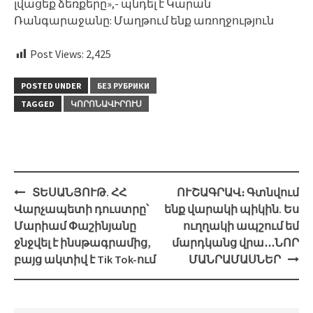
լվացեք ձեռքերը»,- պնդել է Կարան
Ռանգարաջանը: Մաղթում ենք առողջություն
Post Views:
2,425
POSTED UNDER
БЕЗ РУБРИКИ
TAGGED
ԿՈՐՈՆԱՎԻՐՈՒՍ
Post
ՏԵՍԱՆՅՈՒԹ. ՀՀ
ՈՒՇԱԳՐԱՎ։ Գտնվում
navigation
Վարչապետի դուստրը՝
ենք վարակի պիկին. Ես
Մարիամ Փաշինյանը
ուղղակի ապշում եմ
ջնջվել է ինսթագրամից,
մարդկանց վրա․․․ՆՈՐ
բայց ակտիվ է Tik Tok-ում
ՄԱՆՐԱՄԱՍՆԵՐ