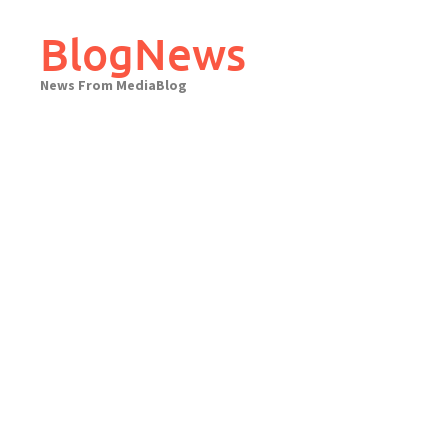
Skip
to
BlogNews
content
News From MediaBlog