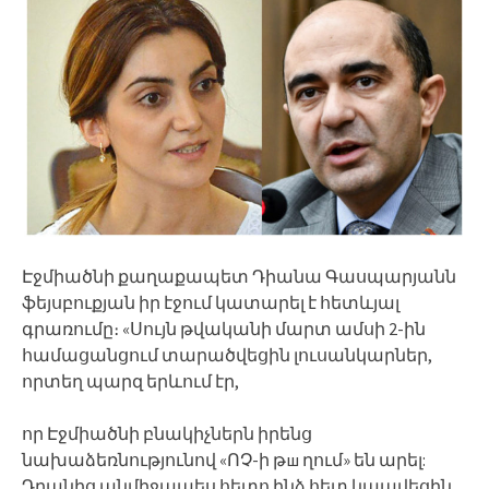
Էջմիածնի քաղաքապետ Դիանա Գասպարյանն
ֆեյսբուքյան իր էջում կատարել է հետևյալ
գրառումը։ «Սույն թվականի մարտ ամսի 2-ին
համացանցում տարածվեցին լուսանկարներ,
որտեղ պարզ երևում էր,
որ Էջմիածնի բնակիչներն իրենց
նախաձեռնությունով «ՈՉ-ի թш ղում» են արել:
Դրանից անմիջապես հետո ինձ հետ կապվեցին