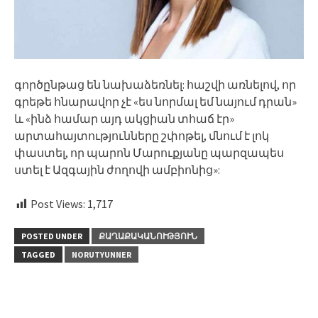
գործընթաց են նախաձեռնել: հաշվի առնելով, որ
գրեթե հնարավոր չէ «ես նորմալ եմ նայում դրան»
և «ինձ համար այդ ակցիան տհաճ էր»
արտահայտությունները շփոթել, մնում է լոկ
փաստել, որ պարոն Մարուքյանը պարզապես
ստել է Ազգային ժողովի ամբիոնից»:
Post Views:
1,717
POSTED UNDER
ՔԱՂԱՔԱԿԱՆՈՒԹՅՈՒՆ
TAGGED
NORUTYUNNER