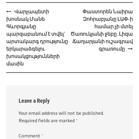
Post
Վարչապետի
Փաստորեն Նաիրա
navigation
խոսնակ Մանե
Զոհրաբյանը ԼԱՓ-ի
Գևորգյանը
համար չի մտել
պարզաբանում է տվել`
Ծառուկյանի ջեբը. Լիզա
արտակարգ դրությունը
Ճաղարյանի ուշագրավ
երկարաձգելու
գրառումը
խոսակցությունների
մասին
Leave a Reply
Your email address will not be published.
Required fields are marked
*
Comment
*