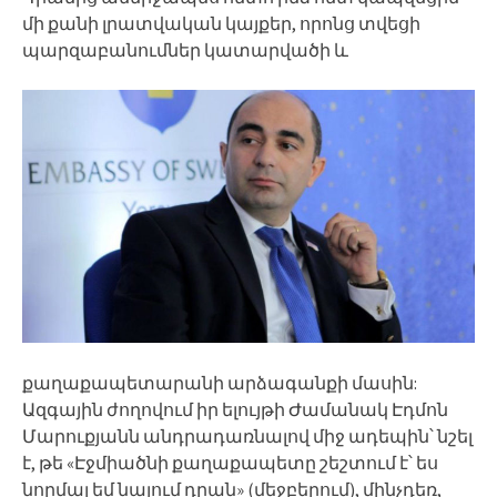
մի քանի լրատվական կայքեր, որոնց տվեցի
պարզաբանումներ կատարվածի և
քաղաքապետարանի արձագանքի մասին:
Ազգային ժողովում իր ելույթի Ժամանակ Էդմոն
Մարուքյանն անդրադառնալով միջ ադեպին՝ նշել
է, թե «Էջմիածնի քաղաքապետը շեշտում է՝ ես
նորմալ եմ նայում դրան» (մեջբերում), մինչդեռ,