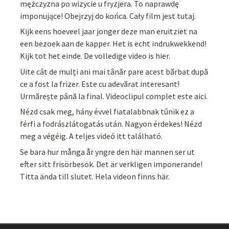
mężczyzna po wizycie u fryzjera. To naprawdę
imponujące! Obejrzyj do końca. Cały film jest tutaj.
Kijk eens hoeveel jaar jonger deze man eruitziet na
een bezoek aan de kapper. Het is echt indrukwekkend!
Kijk tot het einde. De volledige video is hier.
Uite cât de mulți ani mai tânăr pare acest bărbat după
ce a fost la frizer. Este cu adevărat interesant!
Urmărește până la final. Videoclipul complet este aici.
Nézd csak meg, hány évvel fiatalabbnak tűnik ez a
férfi a fodrászlátogatás után. Nagyon érdekes! Nézd
meg a végéig. A teljes videó itt található.
Se bara hur många år yngre den här mannen ser ut
efter sitt frisörbesök. Det är verkligen imponerande!
Titta ända till slutet. Hela videon finns här.