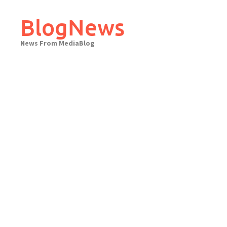
Skip
to
BlogNews
content
News From MediaBlog