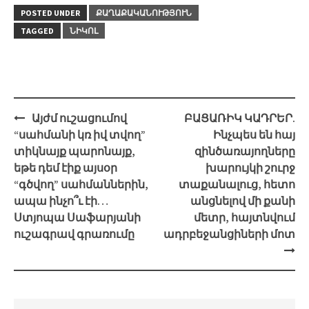
POSTED UNDER
ՔԱՂԱՔԱԿԱՆՈՒԹՅՈՒՆ
TAGGED
ՆԻԿՈԼ
Post
Այժմ ուշացումով
ԲԱՑԱՌԻԿ ԿԱԴՐԵՐ.
navigation
“սահմանի կռ իվ տվող”
Ինչպես են հայ
տիկնայք պարոնայք,
զինծառայողները
եթե դեմ էիք այսօր
խարույկի շուրջ
“գծվող” սահմաններին,
տաքանալուց, հետո
ապա ինչո՞ւ էի…
անցնելով մի քանի
Ստյոպա Սաֆարյանի
մետր, հայտնվում
ուշագրավ գրառումը
ադրբեջանցիների մոտ