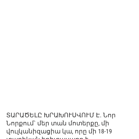
ՏԱՐԱԾԵԼԸ ԽՐԱԽՈՒՍՎՈՒՄ Է. Նոր
Նորքում` մեր տան մոտերքը, մի
վուլկանիզացիա կա, որը մի 18-19