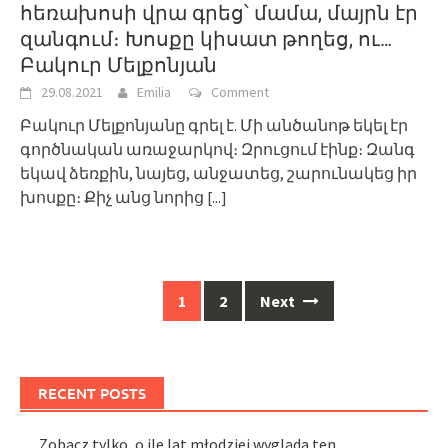
հեռախոսի վրա գրեց՝ մամա, մայրն էր
զանգում։ Խոսքը կիսատ թողեց, ու…
Բակուր Մելքոնյան
29.08.2021
Emilia
Comment
Բակուր Մելքոնյանը գրել է. Մի անծանոթ եկել էր
գործնական առաջարկով։ Զրուցում էինք։ Զանգ
եկավ ձեռքին, նայեց, անջատեց, շարունակեց իր
խոսքը։ Քիչ անց նորից
[...]
Posts
1
2
Next
navigation
RECENT POSTS
Zobacz tylko, o ile lat młodziej wygląda ten