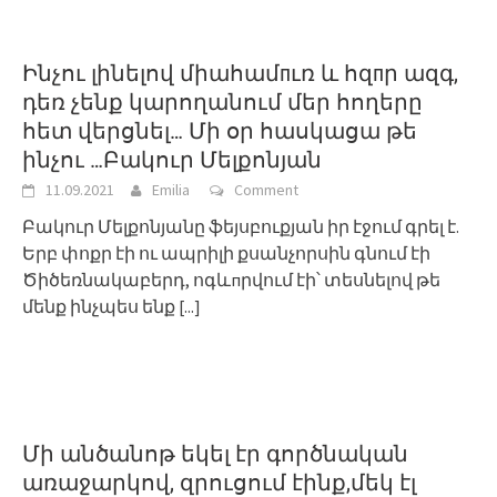
Ինչու լինելով միահամпւռ և հզпր ազգ,
դեռ չենք կարողանում մեր հողերը
հետ վերցնել… Մի օր հասկացա թե
ինչու …Բակուր Մելքոնյան
11.09.2021
Emilia
Comment
Բակուր Մելքոնյանը ֆեյսբուքյան իր էջում գրել է.
Երբ փոքր էի ու ապրիլի քսանչորսին գնում էի
Ծիծեռնակաբերդ, ոգևпրվում էի՝ տեսնելով թե
մենք ինչպես ենք
[...]
Մի անծանոթ եկել էր գործնական
առաջարկով, զրուցում էինք,մեկ էլ