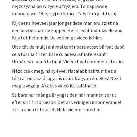
mężczyzna po wizycie u fryzjera. To naprawdę
imponujące! Obejrzyj do końca. Cały film jest tutaj.
Kijk eens hoeveel jaar jonger deze man eruitziet na
een bezoek aan de kapper. Het is echt indrukwekkend!
Kijk tot het einde. De volledige video is hier.
Uite cât de mulți ani mai tânăr pare acest bărbat după
ce a fost la frizer. Este cu adevărat interesant!
Urmărește până la final. Videoclipul complet este aici.
Nézd csak meg, hány évvel fiatalabbnak tűnik ez a
férfi a fodrászlátogatás után. Nagyon érdekes! Nézd
meg a végéig. A teljes videó itt található.
Se bara hur många år yngre den här mannen ser ut
efter sitt frisörbesök. Det är verkligen imponerande!
Titta ända till slutet. Hela videon finns här.