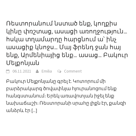
Ռեստորանում նստած ենք, կողքիս
կինը փռշտաց, ասացի առողջություն…
հսկա տղամարդը հարցնում ա՝ ինչ
ասացիք կնոջս… Մայ ֆրենդ ջան հայ
ենք, Արմենիայից ենք… ասաց… Բակուր
Մելքոնյան
06.11.2021
Emilia
Comment
Բակուր Մելքոնյանը գրել է. Կոտորում մի
բարձրակարգ ծովափնյա հյուրանոցում ենք
հանգստանում։ Երեկ առավոտյան իջել ենք
նախաճաշի։ Ռեստորանի սրահը լիքն էր, քանզի
անձրև էր
[...]