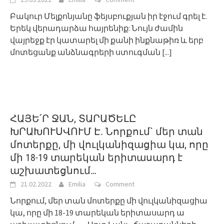
Բակուր Մելքոնյանը ֆեյսբուքյան իր էջում գրել է.
Երեկ վերադարձա հայրենիք: Նույն ժամին
վայրեջք էր կատարել մի քանի ինքնաթիռ և երբ
մոտեցանք անձնագրերի ստուգման
[...]
ՀԱՅԵ՛Ր ՋԱՆ, ՏԱՐԱԾԵԼԸ
ԽՐԱԽՈՒՍՎՈՒՄ Է. Նորքում` մեր տան
մոտերքը, մի վուլկանիզացիա կա, որը
մի 18-19 տարեկան երիտասարդ է
աշխատեցնում…
21.02.2022
Emilia
Comment
Նորքում, մեր տան մոտերքը մի վուլկանիզացիա
կա, որը մի 18-19 տարեկան երիտասարդ ա