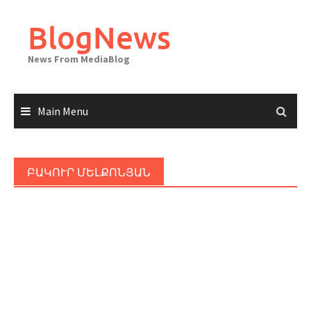
Skip
to
BlogNews
content
News From MediaBlog
Main Menu
ԲԱԿՈՒՐ ՄԵԼՔՈՆՅԱՆ