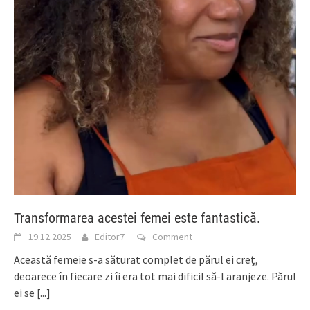
Transformarea acestei femei este fantastică.
19.12.2025
Editor7
Comment
Această femeie s-a săturat complet de părul ei creț,
deoarece în fiecare zi îi era tot mai dificil să-l aranjeze. Părul
ei se
[...]