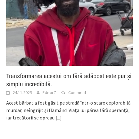
Transformarea acestui om fără adăpost este pur și
simplu incredibilă.
24.11.2025
Editor7
Comment
Acest bărbat a fost găsit pe stradă într-o stare deplorabilă:
murdar, neîngrijit și flămând. Viața lui părea fără speranță,
iar trecătorii se opreau
[...]