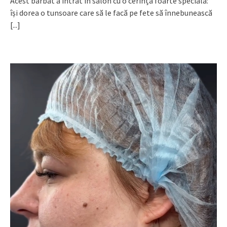
Acest bărbat a intrat în salon cu o cerință foarte specială:
își dorea o tunsoare care să le facă pe fete să înnebunească
[...]