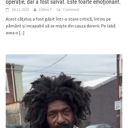
operație, dar a fost salvat. Este foarte emoționant.
26.11.2025
Editor7
Comment
Acest cățeluș a fost găsit într-o stare critică, întins pe
pământ și incapabil să se miște din cauza durerii. Pe labă
avea o
[...]