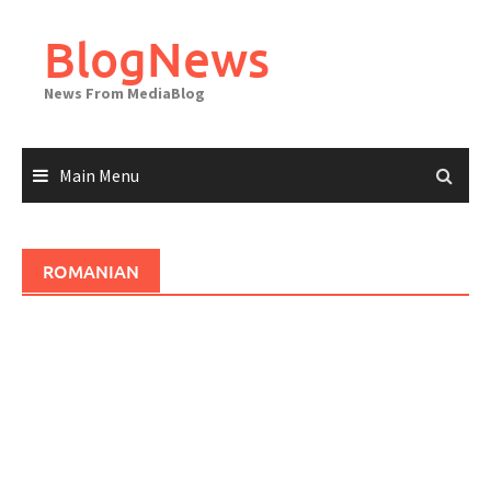
Skip
to
BlogNews
content
News From MediaBlog
Main Menu
ROMANIAN