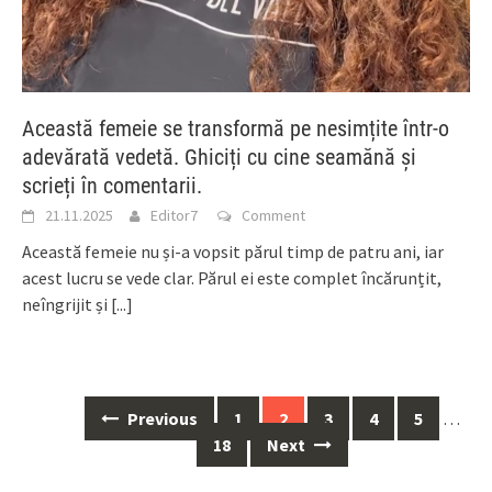
Această femeie se transformă pe nesimțite într-o
adevărată vedetă. Ghiciți cu cine seamănă și
scrieți în comentarii.
21.11.2025
Editor7
Comment
Această femeie nu și-a vopsit părul timp de patru ani, iar
acest lucru se vede clar. Părul ei este complet încărunțit,
neîngrijit și
[...]
Posts
Previous
1
2
3
4
5
…
navigation
18
Next