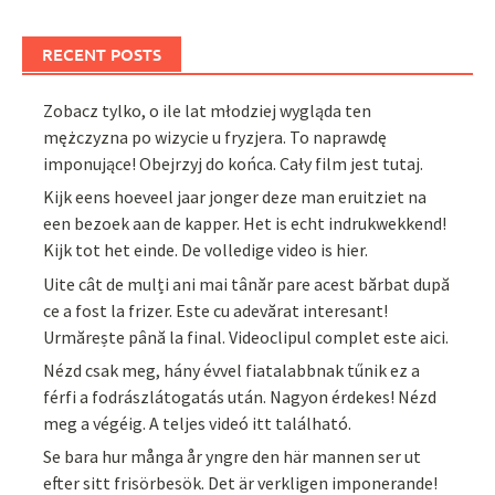
RECENT POSTS
Zobacz tylko, o ile lat młodziej wygląda ten
mężczyzna po wizycie u fryzjera. To naprawdę
imponujące! Obejrzyj do końca. Cały film jest tutaj.
Kijk eens hoeveel jaar jonger deze man eruitziet na
een bezoek aan de kapper. Het is echt indrukwekkend!
Kijk tot het einde. De volledige video is hier.
Uite cât de mulți ani mai tânăr pare acest bărbat după
ce a fost la frizer. Este cu adevărat interesant!
Urmărește până la final. Videoclipul complet este aici.
Nézd csak meg, hány évvel fiatalabbnak tűnik ez a
férfi a fodrászlátogatás után. Nagyon érdekes! Nézd
meg a végéig. A teljes videó itt található.
Se bara hur många år yngre den här mannen ser ut
efter sitt frisörbesök. Det är verkligen imponerande!