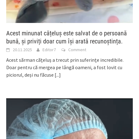
Acest minunat cățeluș este salvat de o persoană
bună, și priviți doar cum își arată recunoștința.
20.11.2025
Editor7
Comment
Acest sărman cățeluș a trecut prin suferințe incredibile.
Doar pentru că mergea pe lângă oameni, a fost lovit cu
piciorul, deși nu făcuse
[...]