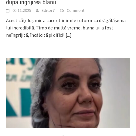
după îngrijirea blănii.
05.11.2025
Editor7
Comment
Acest cățeluș mic a cucerit inimile tuturor cu drăgălășenia
lui incredibilă. Timp de multă vreme, blana lui a fost
neîngrijită, încâlcită și dificil
[...]