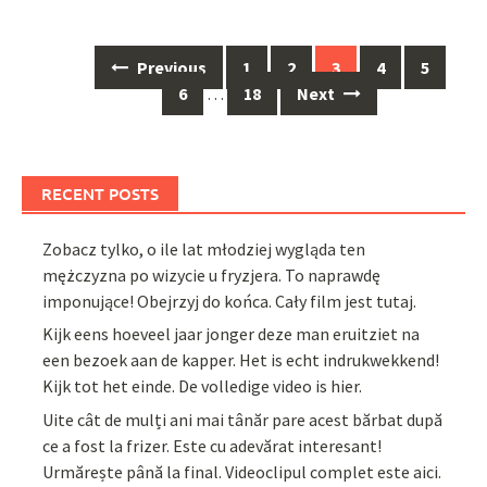
Posts
Previous
1
2
3
4
5
navigation
6
…
18
Next
RECENT POSTS
Zobacz tylko, o ile lat młodziej wygląda ten
mężczyzna po wizycie u fryzjera. To naprawdę
imponujące! Obejrzyj do końca. Cały film jest tutaj.
Kijk eens hoeveel jaar jonger deze man eruitziet na
een bezoek aan de kapper. Het is echt indrukwekkend!
Kijk tot het einde. De volledige video is hier.
Uite cât de mulți ani mai tânăr pare acest bărbat după
ce a fost la frizer. Este cu adevărat interesant!
Urmărește până la final. Videoclipul complet este aici.