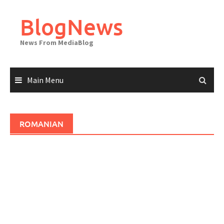
Skip
to
BlogNews
content
News From MediaBlog
Main Menu
ROMANIAN