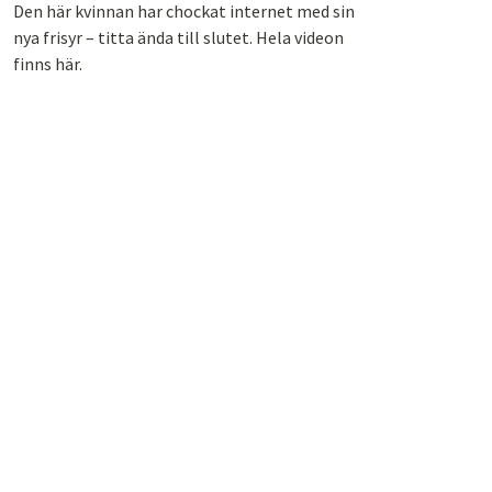
Den här kvinnan har chockat internet med sin
nya frisyr – titta ända till slutet. Hela videon
finns här.