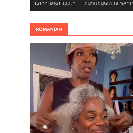
ՆՈՐՈՒԹՅՈՒՆՆԵՐ
ՔԱՂԱՔԱԿԱՆՈՒԹՅՈՒ
ROMANIAN