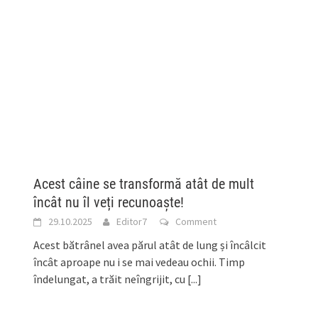
Acest câine se transformă atât de mult
încât nu îl veți recunoaște!
29.10.2025
Editor7
Comment
Acest bătrânel avea părul atât de lung și încâlcit
încât aproape nu i se mai vedeau ochii. Timp
îndelungat, a trăit neîngrijit, cu
[...]