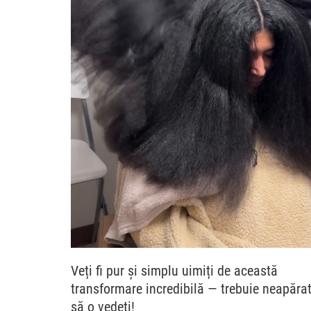
Veți fi pur și simplu uimiți de această
transformare incredibilă — trebuie neapăra
să o vedeți!