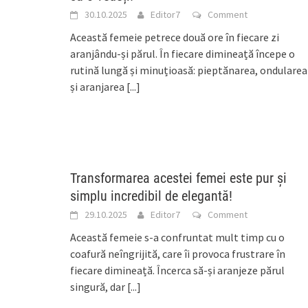
30.10.2025
Editor7
Comment
Această femeie petrece două ore în fiecare zi
aranjându-și părul. În fiecare dimineață începe o
rutină lungă și minuțioasă: pieptănarea, ondularea
și aranjarea
[...]
Transformarea acestei femei este pur și
simplu incredibil de elegantă!
29.10.2025
Editor7
Comment
Această femeie s-a confruntat mult timp cu o
coafură neîngrijită, care îi provoca frustrare în
fiecare dimineață. Încerca să-și aranjeze părul
singură, dar
[...]