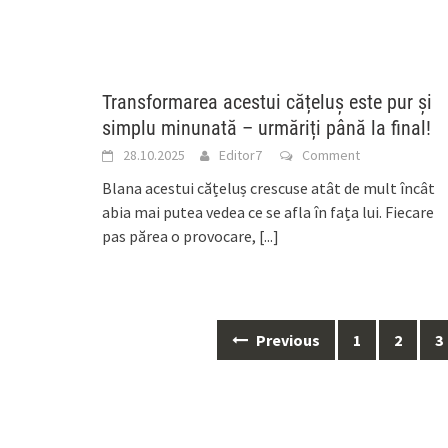
Transformarea acestui cățeluș este pur și
simplu minunată – urmăriți până la final!
28.10.2025
Editor7
Comment
Blana acestui cățeluș crescuse atât de mult încât
abia mai putea vedea ce se afla în fața lui. Fiecare
pas părea o provocare,
[...]
Posts
Previous
1
2
3
navigation