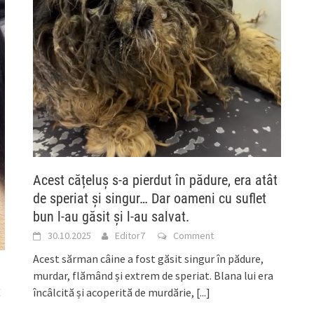
Acest cățeluș s-a pierdut în pădure, era atât
de speriat și singur… Dar oameni cu suflet
bun l-au găsit și l-au salvat.
30.10.2025
Editor7
Comment
Acest sărman câine a fost găsit singur în pădure,
murdar, flămând și extrem de speriat. Blana lui era
t
încâlcită și acoperită de murdărie,
[...]