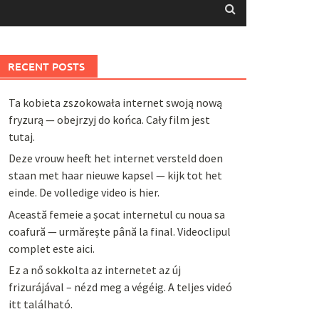
RECENT POSTS
Ta kobieta zszokowała internet swoją nową
fryzurą — obejrzyj do końca. Cały film jest
tutaj.
Deze vrouw heeft het internet versteld doen
staan met haar nieuwe kapsel — kijk tot het
einde. De volledige video is hier.
Această femeie a șocat internetul cu noua sa
coafură — urmărește până la final. Videoclipul
complet este aici.
Ez a nő sokkolta az internetet az új
frizurájával – nézd meg a végéig. A teljes videó
itt található.