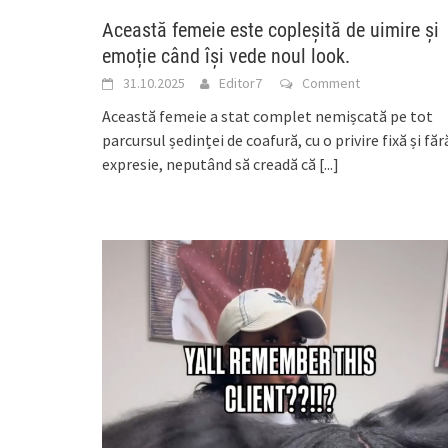
Această femeie este copleșită de uimire și
emoție când își vede noul look.
31.10.2025
Editor7
Comment
Această femeie a stat complet nemișcată pe tot
parcursul ședinței de coafură, cu o privire fixă și făr
expresie, neputând să creadă că
[...]