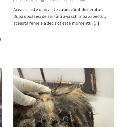
31.10.2025
Editor7
Comment
Aceasta este o poveste cu adevărat de neratat.
După douăzeci de ani fără a-și schimba aspectul,
această femeie a decis că este momentul
[...]
ă