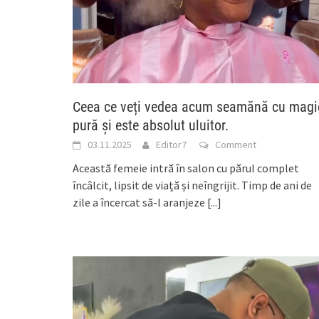
Ceea ce veți vedea acum seamănă cu magi
pură și este absolut uluitor.
03.11.2025
Editor7
Comment
Această femeie intră în salon cu părul complet
încâlcit, lipsit de viață și neîngrijit. Timp de ani de
zile a încercat să-l aranjeze
[...]