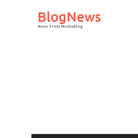
Skip
to
BlogNews
content
News From MediaBlog