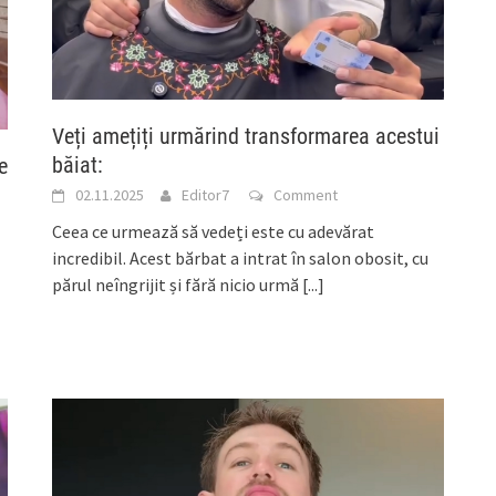
Veți amețiți urmărind transformarea acestui
băiat:
e
02.11.2025
Editor7
Comment
Ceea ce urmează să vedeți este cu adevărat
incredibil. Acest bărbat a intrat în salon obosit, cu
părul neîngrijit și fără nicio urmă
[...]