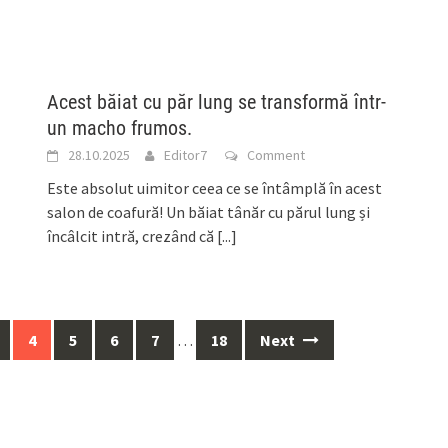
Acest băiat cu păr lung se transformă într-
un macho frumos.
28.10.2025
Editor7
Comment
Este absolut uimitor ceea ce se întâmplă în acest
salon de coafură! Un băiat tânăr cu părul lung și
încâlcit intră, crezând că
[...]
4
5
6
7
…
18
Next