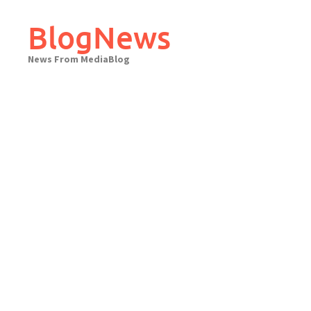
Skip
to
BlogNews
content
News From MediaBlog