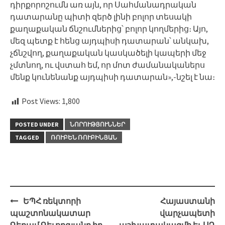
դիրքորոշումն առ այն, որ Սահմանադրական
դատարանը պիտի զերծ լինի բոլոր տեսակի
քաղաքական ճնշումներից՝ բոլոր կողմերից։ Այո,
մեզ պետք է հենց այդպիսի դատարան՝ անկախ,
չճնշվող, քաղաքական կասկածելի կապերի մեջ
չմտնող, ու վստահ եմ, որ մոտ ժամանականերս
մենք կունենանք այդպիսի դատարան»,-նշել է նա։
Post Views:
1,800
POSTED UNDER
ՆՈՐՈՒԹՅՈՒՆՆԵՐ
TAGGED
ՌՈՒԲԵՆ ՌՈՒԲԻՆՅԱՆ
Post
ԵՊՀ ռեկտորի
Հայաստանի
navigation
պաշտոնակատար
վարչապետի
Գեղամ Գեւորգյանը իր
աշխատակազմի եւ ՍԴ