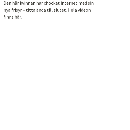
Den här kvinnan har chockat internet med sin
nya frisyr – titta ända till slutet. Hela videon
finns här.