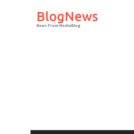
Skip
to
BlogNews
content
News From MediaBlog