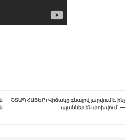
ն
ՇՏԱՊ ՀԱՅԵՐ ! Վիճակը գնալով լարվում է․ ինչ
ն.
պլաններ են փոխվում