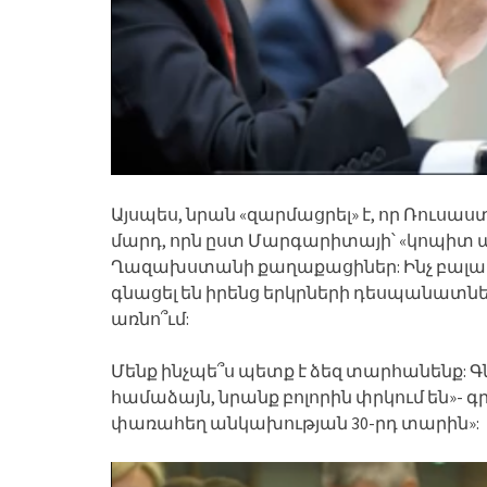
Այսպես, նրան «զարմացրել» է, որ Ռուսա
մարդ, որն ըստ Մարգարիտայի՝ «կոպիտ աս
Ղազախստանի քաղաքացիներ: Ինչ բալասա
գնացել են իրենց երկրների դեսպանատներ` 
առնո՞ւմ:
Մենք ինչպե՞ս պետք է ձեզ տարհանենք: Գ
համաձայն, նրանք բոլորին փրկում են»- գր
փառահեղ անկախության 30-րդ տարին»: