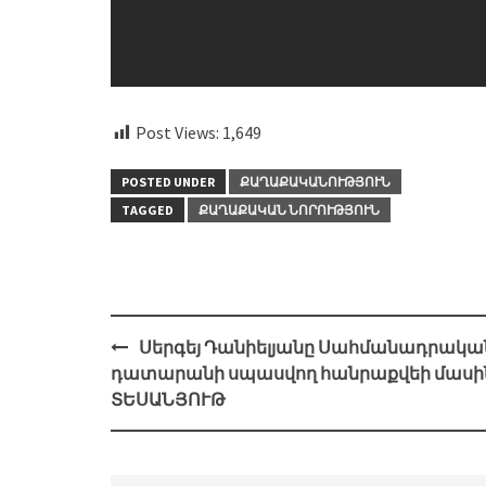
Post Views:
1,649
POSTED UNDER
ՔԱՂԱՔԱԿԱՆՈՒԹՅՈՒՆ
TAGGED
ՔԱՂԱՔԱԿԱՆ ՆՈՐՈՒԹՅՈՒՆ
Post
Սերգեյ Դանիելյանը Սահմանադրակա
navigation
դատարանի սպասվող հանրաքվեի մասի
ՏԵՍԱՆՅՈՒԹ