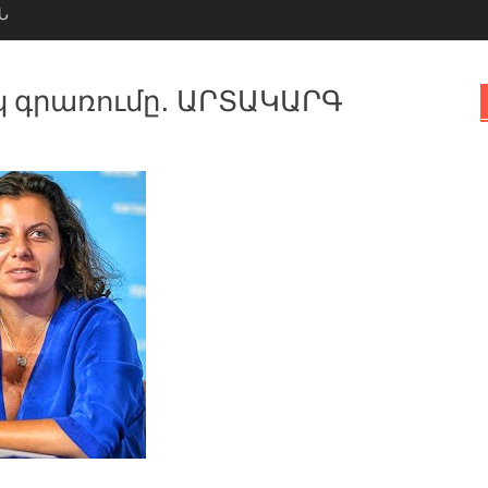
Ն
 գրառումը․ ԱՐՏԱԿԱՐԳ