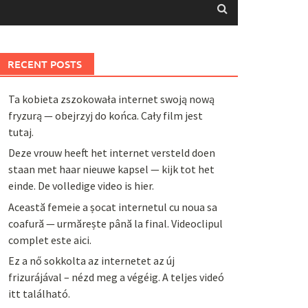
RECENT POSTS
Ta kobieta zszokowała internet swoją nową
fryzurą — obejrzyj do końca. Cały film jest
tutaj.
Deze vrouw heeft het internet versteld doen
staan met haar nieuwe kapsel — kijk tot het
einde. De volledige video is hier.
Această femeie a șocat internetul cu noua sa
coafură — urmărește până la final. Videoclipul
complet este aici.
Ez a nő sokkolta az internetet az új
frizurájával – nézd meg a végéig. A teljes videó
itt található.