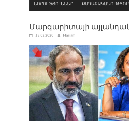
ՆՈՐՈՒԹՅՈՒՆՆԵՐ
ՔԱՂԱՔԱԿԱՆՈՒԹՅՈՒ
Մարգարիտայի այլանդակ
13.02.2020
Mariam