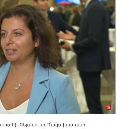
աստանի, Բելառուսի, Ղազախստանի